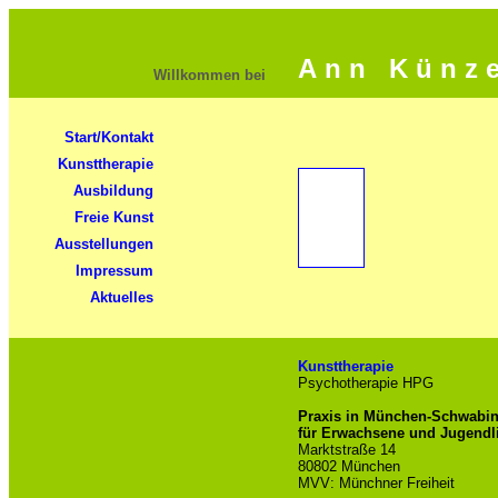
A n n K ü n z e
Willkommen bei
Start/Kontakt
Kunsttherapie
Ausbildung
Freie Kunst
Ausstellungen
Impressum
Aktuelles
Kunsttherapie
Psychotherapie HPG
Praxis in München-Schwabi
für Erwachsene und Jugendl
Marktstraße 14
80802 München
MVV: Münchner Freiheit