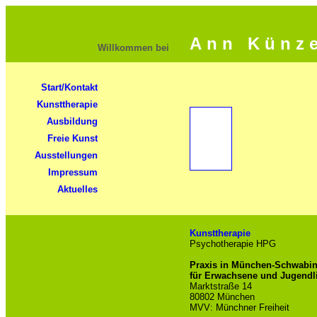
A n n K ü n z e
Willkommen bei
Start/Kontakt
Kunsttherapie
Ausbildung
Freie Kunst
Ausstellungen
Impressum
Aktuelles
Kunsttherapie
Psychotherapie HPG
Praxis in München-Schwabi
für Erwachsene und Jugendl
Marktstraße 14
80802 München
MVV: Münchner Freiheit